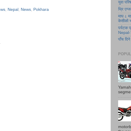
युवा पर
थ्रि एन्ज
ews
,
Nepal
,
News
,
Pokhara
माघ ८ मा 
केसीको
पर्यटक 
Nepal-
पाँच दि
.
POPULA
Yamaha
segmen
motorb