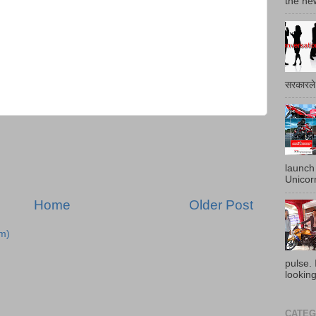
the ne
सरकारले 
launch
Unicor
Home
Older Post
m)
pulse. 
looking
CATEGO