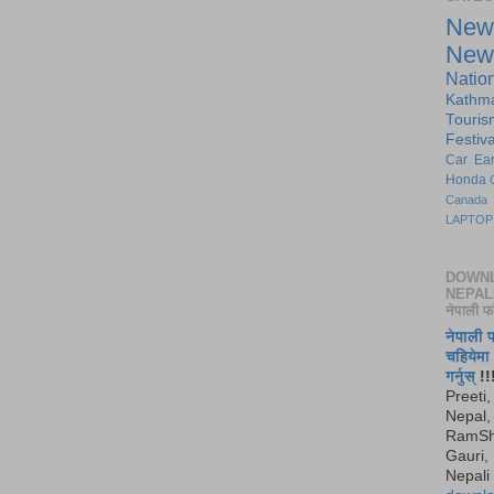
New
New
Natio
Kathm
Touris
Festiva
Car
Ea
Honda
Canada
LAPTOP
DOWN
NEPAL
नेपाली फ
नेपाली 
चहियेम
गर्नुस्
!!
Preeti,
Nepal, 
RamSh
Gauri,
Nepali 