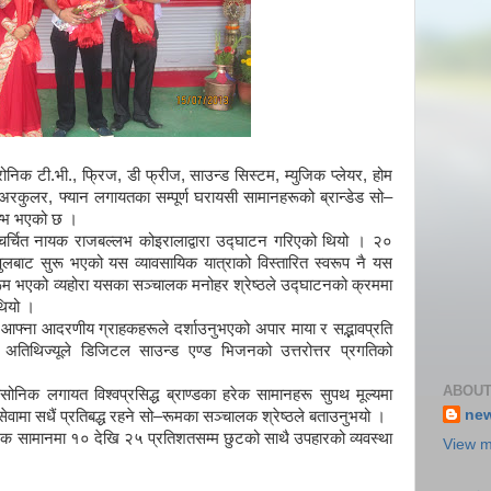
ोनिक टी.भी., फ्रिज, डी फ्रीज, साउन्ड सिस्टम, म्युजिक प्लेयर, होम
एअरकुलर, फ्यान लगायतका सम्पूर्ण घरायसी सामानहरूको ब्रान्डेड सो–
म्भ भएको छ ।
चित नायक राजबल्लभ कोइरालाद्वारा उद्घाटन गरिएको थियो । २०
्रपुलबाट सुरू भएको यस व्यावसायिक यात्राको विस्तारित स्वरूप नै यस
ूम भएको व्यहोरा यसका सञ्चालक मनोहर श्रेष्ठले उद्घाटनको क्रममा
थियो ।
फ्ना आदरणीय ग्राहकहरूले दर्शाउनुभएको अपार माया र सद्भावप्रति
ख अतिथिज्यूले डिजिटल साउन्ड एण्ड भिजनको उत्तरोत्तर प्रगतिको
ABOUT
क लगायत विश्वप्रसिद्ध ब्राण्डका हरेक सामानहरू सुपथ मूल्यमा
ne
वामा सधैं प्रतिबद्ध रहने सो–रूमका सञ्चालक श्रेष्ठले बताउनुभयो ।
सामानमा १० देखि २५ प्रतिशतसम्म छुटको साथै उपहारको व्यवस्था
View m