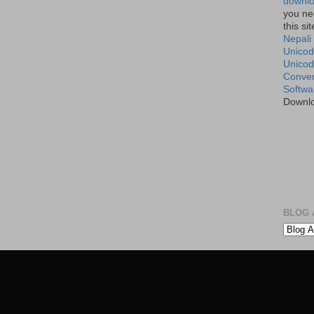
downlo
you ne
this si
Nepali
Unicod
Unico
Conver
Softwa
Downl
BLOG A