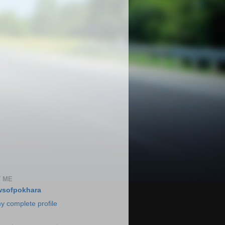
 ME
wsofpokhara
y complete profile