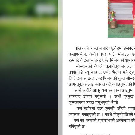
पोखराको व्यस्त बजार न्यूरोडमा इलेक्ट्र
एप्लाएन्सेज, किचेन वेयर, घडी, मोबाइल, 
रूम डिजिटल साउन्ड एण्ड भिजनको शुभार
सो–रूमको नेपाली चलचित्र जगत्का चर्
वर्षअगाडि न्यू साउन्ड एण्ड भिजन महेन्द
डिजिटल साउन्ड एण्ड भिजनको बृहत् सो–र
आगन्तुकहरूलाई स्वागत गर्दै बताउनुभएको 
साथै उहाँले आफू यस स्थानमा आइपुग्न आ
धन्यवाद ज्ञापन गर्नुभयो । साथै प्रमु
शुभकामना व्यक्त गर्नुभएको थियो ।
यस स्टोरमा हाल एलजी, सीजी, पानासोनि
उपलब्ध गराइएको छ । साथै बिक्रीपछिको से
यस सो–रूमको शुभारम्भको अवसरमा हरेक 
गरिएको छ