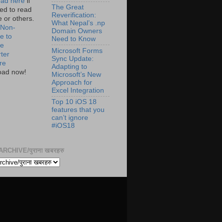
ad here
if
The Great
ed to read
Reverification:
te or others.
What Nepal’s .np
 Non-
Domain Owners
e to
Need to Know
de
Microsoft Forms
ter
Sync Update:
re
Adapting to
oad now!
Microsoft’s New
Approach for
Excel Integration
Top 10 iOS 18
features that you
can’t ignore
#iOS18
RCHIVE/पुराना खबरहरु