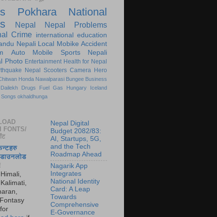
s
Pokhara
National
s
Nepal
Nepal Problems
nal
Crime
international
education
andu
Nepali
Local
Mobike
Accident
m
Auto
Mobile
Sports
Nepali
l
Photo
Entertainment
Health for Nepal
rthquake Nepal
Scooters
Camera
Hero
Chitwan
Honda
Nawalparasi
Bungee
Business
Dailekh
Drugs
Fuel
Gas
Hungary
Iceland
Songs
okhaldhunga
LOAD
Nepal Digital
I FONTS/
Budget 2082/83:
ाँट
AI, Startups, 5G,
and the Tech
फन्टहरु
Roadmap Ahead
ा डाउनलोड
!
Nagarik App
Integrates
 Himali,
National Identity
Kalimati,
Card: A Leap
aran,
Towards
 Fontasy
Comprehensive
for
E-Governance