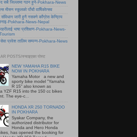
िषद सबै जिल्लामा गठन हुने-Pokhara-News
ल्स मीसन स्कूलको पाँचौ वार्षिकोत्सव
संविधान जारी हुनै नसक्ने काँग्रेस केन्द्रिय
 भनाइ-Pokhara-News-Nepal
प्रहरीलाई भाषा प्रशिक्षण-Pokhara-News-
Tourism
ने सेवा प्रवेश तालिम सम्पन्न-Pokhara-News
R POSTS/रुचाइएका पोस्ट
NEW YAMAHA R15 BIKE
NOW IN POKHARA
Yamaha Motor a new and
sporty bike model "Yamaha
R 15" also known as
 YZF R15 into the 150 cc bikes
t. The eye-c...
HONDA XR 250 TORNADO
IN POKHARA
Syakar Company, the
authorized distributor for
Honda and Hero Honda
ikes, has opened the booking for