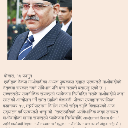
पोखरा
१४
फागुन
,
एकीकृत
नेकपा
माओवादीका
अध्यक्ष
पुष्पकमल
दाहाल
प्रचण्डले
माओवादीको
नेतृत्वमा
सरकार
नबने
संविधान
पनि
बन्न
नसक्ने
बताउनुभएको
छ
।
उच्चस्तरीय
राजनीतिक
संयन्त्रले
प्याकेजमा
निर्णयदिन
नसके
माओवादीले
कडा
खालको
आन्दोलन
गर्ने
समेत
उहाँको
चेतावनी
पोखरा
उपमहानगरपालिका
वडानम्बर
१४
मझेरीपाटनमा
निर्माण
भएको
सहिद
स्मृति
विद्यालयको
आज
,
उद्घाटन
गर्दै
प्रचण्डले
भन्नुभयो
राष्ट्रपतिको
असंवैधानिक
कदम
लगायत
, “
माओवादीका
मागमा
संयन्त्रले
प्याकेजमा
निर्णयनदिए
आन्दोलनको
विकल्प
छैन
।
”
उहाँले
माओवादी
नेतृत्वमा
नयाँ
सरकार
नबने
मुलुकमा
नयाँ
संविधान
बन्न
नसक्ने
ठोकुवा
गर्नुभयो
।