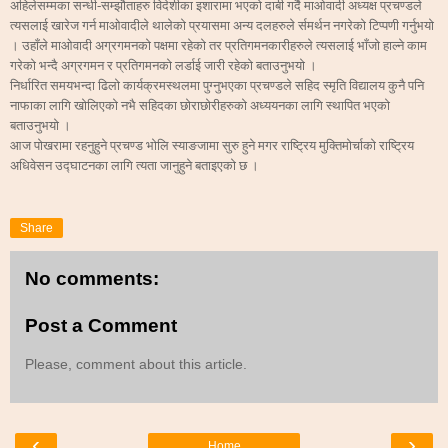
अहिलेसम्मका
सन्धी
सम्झौताहरु
विदेशीका
इशारामा
भएको
दाबी
गर्दै
माओवादी
अध्यक्ष
प्रचण्डले
-
त्यसलाई
खारेज
गर्न
माओवादीले
थालेको
प्रयासमा
अन्य
दलहरुले
र्समर्थन
नगरेको
टिप्पणी
गर्नुभयो
।
उहाँले
माओवादी
अग्रगमनको
पक्षमा
रहेको
तर
प्रतिगमनकारीहरुले
त्यसलाई
भाँजो
हाल्ने
काम
गरेको
भन्दै
अग्रगमन
र
प्रतिगमनको
लर्डाई
जारी
रहेको
बताउनुभयो
।
निर्धारित
समयभन्दा
ढिलो
कार्यक्रमस्थलमा
पुग्नुभएका
प्रचण्डले
सहिद
स्मृति
विद्यालय
कुनै
पनि
नाफाका
लागि
खोलिएको
नभै
सहिदका
छोराछोरीहरुको
अध्ययनका
लागि
स्थापित
भएको
बताउनुभयो
।
आज
पोखरामा
रहनुहुने
प्रचण्ड
भोलि
स्याङजामा
सुरु
हुने
मगर
राष्ट्रिय
मुक्तिमोर्चाको
राष्ट्रिय
अधिवेसन
उद्घाटनका
लागि
त्यता
जानुहुने
बताइएको
छ
।
Share
No comments:
Post a Comment
Please, comment about this article.
‹
›
Home