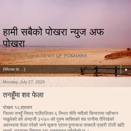
हामी सबैको पोखरा न्युज अफ
पोखरा
A Blog By Rajesh NEWS OF POKHARA
▼
Monday, July 27, 2020
तनहूँमा शव फेला
पोखरा १२,श्रावण
जिल्ला तनहूँ भिमाद गाउँपालिका-६ स्थित सेति नदीको किनारामा पहीचान
नखुलेको वर्ष अंन्दाजी ३५\४० को पुरुष व्यक्तिको शव पानीमा तैरिरहेको
अवस्थामा फेला परेको भन्ने सूचना प्राप्त हुनासाथ तत्कालै प्रहरी टोली खटि
गएको, घटनाका विषयमा थप अनुसन्धान भईरहेको छ ।