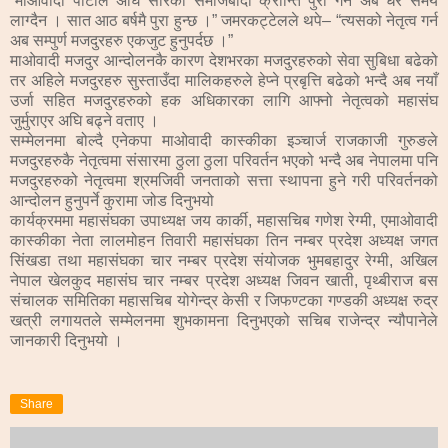
“माओवादी पार्टीले अघि सारेको समाजबादी क्रान्ति पुरा गर्न अब धेरै समय
लाग्दैन । सात आठ बर्षमै पुरा हुन्छ ।” जमरकट्टेलले थपे– “त्यसको नेतृत्व गर्न
अब सम्पुर्ण मजदुरहरु एकजुट हुनुपर्दछ ।”
माओवादी मजदुर आन्दोलनकै कारण देशभरका मजदुरहरुको सेवा सुबिधा बढेको
तर अहिले मजदुरहरु सुस्ताउँदा मालिकहरुले हेप्ने प्रबृत्ति बढेको भन्दै अब नयाँ
उर्जा सहित मजदुरहरुको हक अधिकारका लागि आफ्नो नेतृत्वको महासंघ
जुर्मुराएर अघि बढ्ने वताए ।
सम्मेलनमा बोल्दै एनेकपा माओवादी कास्कीका इञ्चार्ज राजकाजी गुरुङले
मजदुरहरुकै नेतृत्वमा संसारमा ठुला ठुला परिवर्तन भएको भन्दै अब नेपालमा पनि
मजदुरहरुको नेतृत्वमा श्रमजिवी जनताको सत्ता स्थापना हुने गरी परिवर्तनको
आन्दोलन हुनुपर्ने कुरामा जोड दिनुभयो
कार्यक्रममा महासंघका उपाध्यक्ष जय कार्की, महासचिब गणेश रेग्मी, एमाओवादी
कास्कीका नेता लालमोहन तिवारी महासंघका तिन नम्बर प्रदेश अध्यक्ष जगत
सिंखडा तथा महासंघका चार नम्बर प्रदेश संयोजक भुमबहादुर रेग्मी, अखिल
नेपाल खेलकुद महासंघ चार नम्बर प्रदेश अध्यक्ष जिवन खाती, पृथ्बीराज बस
संचालक समितिका महासचिब योगेन्द्र केसी र जिफण्टका गण्डकी अध्यक्ष रुद्र
खत्री लगायतले सम्मेलनमा शुभकामना दिनुभएको सचिब राजेन्द्र न्यौपानेले
जानकारी दिनुभयो ।
Share