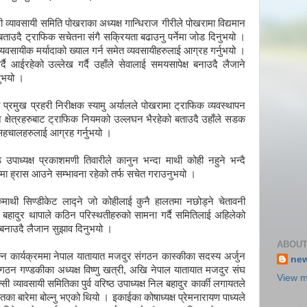
ी व्यावसायी समिति पोखराका अध्यक्ष गान्धिराज गीरीले पोखरामा विद्यमान
ाउदै ट्राफिक सचेतना संगै सक्रियता बढाउनु पर्नेमा जोड दिनुभयो ।
्यवसायीक मर्यादाको ख्याल गर्न समेत व्यवसायीहरुलाई आग्रह गर्नुभयो ।
ै आईरहेको उल्लेख गर्दै उहाँले सेवालाई समयसापेक्ष बनाउदै लैजाने
ुभयो ।
 प्रमुख प्रहरी निरीक्षक स्यामु अर्यालले पोखरामा ट्राफिक व्यवस्थापन
्न क्षेत्रहरुबाट ट्राफिक नियमको उल्लघन भैरहेको बताउदै उहाँले सडक
चालहरुलाई आग्रह गर्नुभयो ।
ठ उपाध्यक्ष प्रकाशमणी तिवारीले कानुन भन्दा माथी कोही नहुने भन्दै
मा ह्रास आउने सम्भावना रहेको तर्फ सचेत गराउनुभयो ।
हरुमाथी सिण्डीकेट लाद्ने जो कोहीलाई कुनै हालतमा नछोड्ने चेतावनी
 बहादुर थापाले कठिन परिस्थतीहरुको सामना गर्दै समितिलाई अहिलेको
ृत बनाउदै लैजान सुझाव दिनुभयो ।
ABOUT
्न कार्यक्रममा नेपाल यातायात मजदुर संगठन कास्कीका सदस्य अर्जुन
ne
गठन गण्डकीका अध्यक्ष विष्णु खत्री, अखि नेपाल यातायात मजदुर संघ
View m
्सी व्यावसायी समितिका पुर्व वरिष्ठ उपाध्यक्ष निल बहादुर कार्की लगायतले
का बारेमा बोल्नु भएको थियो । इकाईका कोषाध्यक्ष प्रेमनारायण पाध्यले