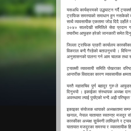
यसअधि कार्यक्रमको उद्धघाटन गर्दै ट्याक्स
ट्राफिक समस्याको समाधान हुन नसकेको बत
साथै व्यावसायीक एकतामा जोड दिदै उहाँले व
२०४० सालदेखी समितिले सेवा प्रदान गर्द
तयारीमा आफुहरु हरेको जानकारी समेत दिन
जिल्ला ट्राफिक प्रहरी कार्यालय कास्कीका
विकराल बन्दै गैरहेको बताउनुभयो । विभिन
अनुसासनको पालना गर्न आम चालक तथा सह
ट्याक्सी व्यावसायी समिति पोखराका वरिष्
आन्तरीक विवादका कारण व्यावसायीक क्षमता
यस्तै महासचिव पुर्ण बहादुर गुरु∙ले आफु
दिनुभयो । इकाईका संस्थापक अध्यक्ष दान
अवस्थामा ल्याई पुर्याएको भन्दै अझै परिष्क
इकाइका संयोजक थापाको अध्यक्षतामा सम्पन
खनाल, नेपाल यातायात स्वतन्त्र मजदुर सं
कास्कीका अध्यक्ष सुुर्यमणी लामिछाने र ट्याक
यातायात मजदुरका समस्या र व्यावसायीक हित