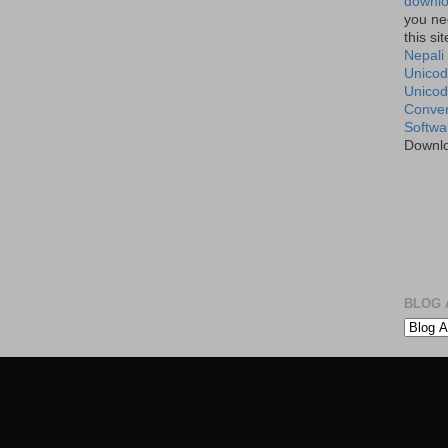
downlo
you ne
this si
Nepali
Unicod
Unico
Conver
Softwa
Downl
BLOG A