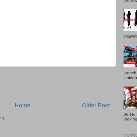
the ne
सरकारले 
launch
Unicor
Home
Older Post
pulse. 
m)
looking
CATEGO