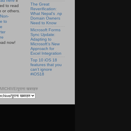
ad here
if
The Great
ed to read
Reverification:
te or others.
What Nepal’s .np
 Non-
Domain Owners
e to
Need to Know
de
Microsoft Forms
ter
Sync Update:
re
Adapting to
oad now!
Microsoft’s New
Approach for
Excel Integration
Top 10 iOS 18
features that you
can’t ignore
#iOS18
RCHIVE/पुराना खबरहरु