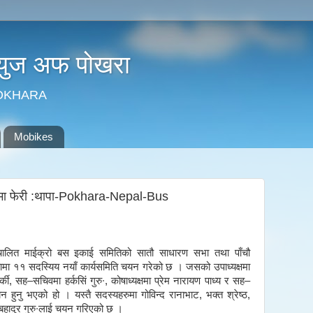
न्युज अफ पोखरा
POKHARA
Mobikes
्षमा फेरी :थापा-Pokhara-Nepal-Bus
ा संचालित माईक्रो बस इकाई समितिको सातौ साधारण सभा तथा पाँचौ
तामा ११ सदस्यिय नयाँ कार्यसमिति चयन गरेको छ । जसको उपाध्यक्षमा
की, सह–सचिवमा हर्कसिं गुरु∙, कोषाध्यक्षमा प्रेम नारायण पाध्य र सह–
ध चयन हुनु भएको हो । यस्तै सदस्यहरुमा गोविन्द रानाभाट, भक्त श्रेष्ठ,
ेग बहादुर गुरु∙लाई चयन गरिएको छ ।