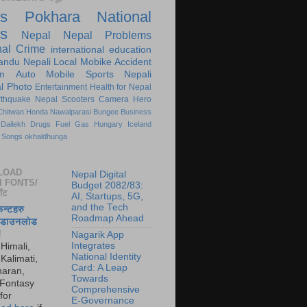
s
Pokhara
National
s
Nepal
Nepal Problems
nal
Crime
international
education
andu
Nepali
Local
Mobike
Accident
m
Auto
Mobile
Sports
Nepali
l
Photo
Entertainment
Health for Nepal
rthquake Nepal
Scooters
Camera
Hero
Chitwan
Honda
Nawalparasi
Bungee
Business
Dailekh
Drugs
Fuel
Gas
Hungary
Iceland
Songs
okhaldhunga
LOAD
Nepal Digital
I FONTS/
Budget 2082/83:
ाँट
AI, Startups, 5G,
and the Tech
फन्टहरु
Roadmap Ahead
ा डाउनलोड
!
Nagarik App
Integrates
 Himali,
National Identity
Kalimati,
Card: A Leap
aran,
Towards
 Fontasy
Comprehensive
for
E-Governance