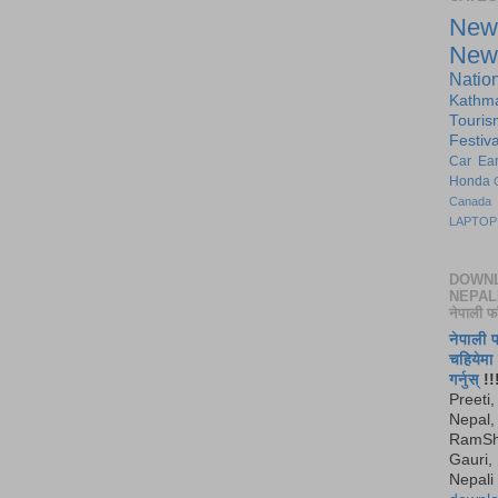
New
New
Natio
Kathm
Touris
Festiva
Car
Ea
Honda
Canada
LAPTOP
DOWN
NEPAL
नेपाली फ
नेपाली 
चहियेम
गर्नुस्
!!
Preeti,
Nepal, 
RamSh
Gauri,
Nepali 