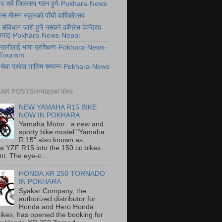
िषद सबै जिल्लामा गठन हुने-Pokhara-News
ल्स मीसन स्कूलको पाँचौ वार्षिकोत्सव
संविधान जारी हुनै नसक्ने काँग्रेस केन्द्रिय
 भनाइ-Pokhara-News-Nepal
प्रहरीलाई भाषा प्रशिक्षण-Pokhara-News-
Tourism
ने सेवा प्रवेश तालिम सम्पन्न-Pokhara-News
R POSTS/रुचाइएका पोस्ट
NEW YAMAHA R15 BIKE
NOW IN POKHARA
Yamaha Motor a new and
sporty bike model "Yamaha
R 15" also known as
 YZF R15 into the 150 cc bikes
t. The eye-c...
HONDA XR 250 TORNADO
IN POKHARA
Syakar Company, the
authorized distributor for
Honda and Hero Honda
ikes, has opened the booking for