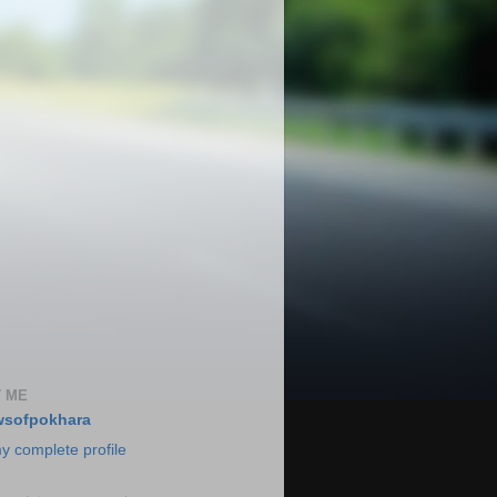
 ME
wsofpokhara
y complete profile