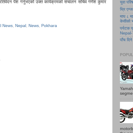
प्रतिवेदन पेश गर्नुभएको उक्त कार्यक्रमको संचालन सचिव गणेश कुमार
युवा पर
थ्रि एन्ज
माघ ८ मा 
केसीको
al News
,
Nepal
,
News
,
Pokhara
पर्यटक 
Nepal-
पाँच दि
POPULA
.
Yamaha
segmen
motorb