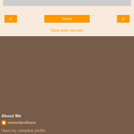
‹
›
Home
View web version
About Me
newsofpokhara
View my complete profile