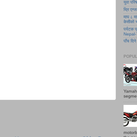
युवा पर
थ्रि एन्ज
माघ ८ मा 
केसीको
पर्यटक 
Nepal-
पाँच दि
POPULA
Yamaha
segmen
motorb