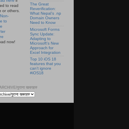
ad here
if
The Great
ed to read
Reverification:
te or others.
What Nepal’s .np
 Non-
Domain Owners
e to
Need to Know
de
Microsoft Forms
ter
Sync Update:
re
Adapting to
oad now!
Microsoft’s New
Approach for
Excel Integration
Top 10 iOS 18
features that you
can’t ignore
#iOS18
RCHIVE/पुराना खबरहरु