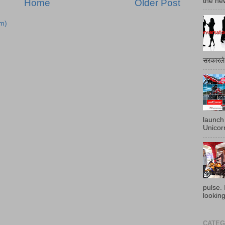
the ne
Home
Older Post
m)
सरकारले 
launch
Unicor
pulse. 
looking
CATEGO