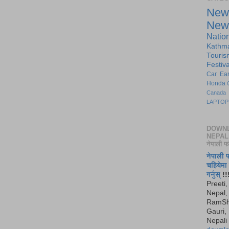
New
New
Natio
Kathm
Touris
Festiva
Car
Ea
Honda
Canada
LAPTOP
DOWN
NEPAL
नेपाली फ
नेपाली 
चहियेम
गर्नुस्
!!
Preeti,
Nepal, 
RamSh
Gauri,
Nepali 