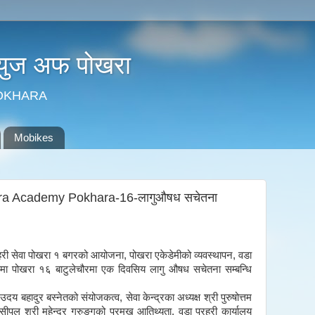
न्युज अफ पोखरा
POKHARA
Mobikes
ra Academy Pokhara-16-लागुऔषध सचेतना
्रहरी सेवा पोखरा १ बगरको आयोजना, पोखरा एकेडेमीको व्यवस्थापन, वडा
गमा पोखरा १६ बाटुलेचौरमा एक दिवसिय लागु औषध सचेतना सम्बन्धि
दय बहादुर बस्नेतको संयोजकत्व, सेवा केन्द्रका अध्यक्ष श्री पुरुषोत्तम
न्सीपल श्री महेन्द्र गुरुङ्गको प्रमुख आतिथ्यता, वडा प्रहरी कार्यालय