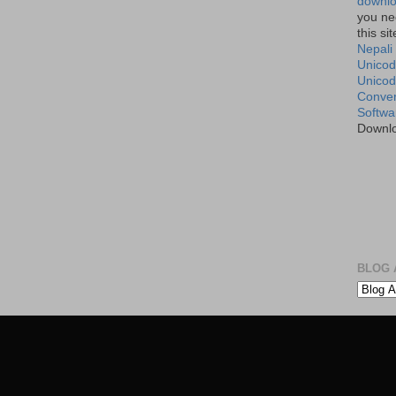
downlo
you ne
this si
Nepali
Unicod
Unico
Conver
Softwa
Downl
BLOG A