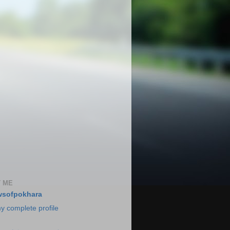
 ME
wsofpokhara
y complete profile