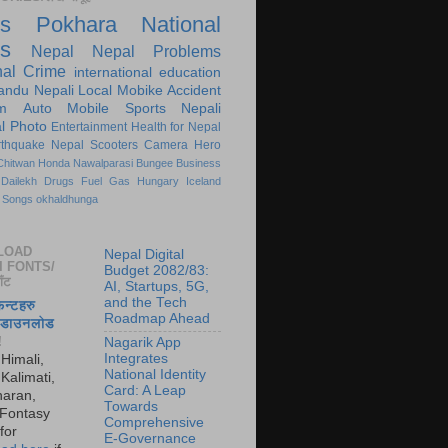
s
Pokhara
National
s
Nepal
Nepal Problems
nal
Crime
international
education
andu
Nepali
Local
Mobike
Accident
m
Auto
Mobile
Sports
Nepali
l
Photo
Entertainment
Health for Nepal
rthquake Nepal
Scooters
Camera
Hero
Chitwan
Honda
Nawalparasi
Bungee
Business
Dailekh
Drugs
Fuel
Gas
Hungary
Iceland
Songs
okhaldhunga
LOAD
Nepal Digital
I FONTS/
Budget 2082/83:
ाँट
AI, Startups, 5G,
and the Tech
फन्टहरु
Roadmap Ahead
ा डाउनलोड
!
Nagarik App
Integrates
 Himali,
National Identity
Kalimati,
Card: A Leap
aran,
Towards
 Fontasy
Comprehensive
for
E-Governance