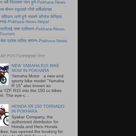
िषद सबै जिल्लामा गठन हुने-Pokhara-News
ल्स मीसन स्कूलको पाँचौ वार्षिकोत्सव
संविधान जारी हुनै नसक्ने काँग्रेस केन्द्रिय
 भनाइ-Pokhara-News-Nepal
प्रहरीलाई भाषा प्रशिक्षण-Pokhara-News-
Tourism
ने सेवा प्रवेश तालिम सम्पन्न-Pokhara-News
R POSTS/रुचाइएका पोस्ट
NEW YAMAHA R15 BIKE
NOW IN POKHARA
Yamaha Motor a new and
sporty bike model "Yamaha
R 15" also known as
 YZF R15 into the 150 cc bikes
t. The eye-c...
HONDA XR 250 TORNADO
IN POKHARA
Syakar Company, the
authorized distributor for
Honda and Hero Honda
ikes, has opened the booking for